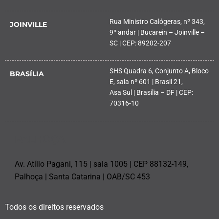
Rua Ministro Calógeras, nº 343,
JOINVILLE
9º andar | Bucarein – Joinville –
SC | CEP: 89202-207
SHS Quadra 6, Conjunto A, Bloco
BRASÍLIA
E, sala nº 601 | Brasil 21,
Asa Sul | Brasília – DF | CEP:
70316-10
PALHOÇA
Av. Atílio Pagani, 115 | sala 1005 | CEP 88132-149,
Palhoça | Santa Catarina | OAB/SC 453
Todos os direitos reservados