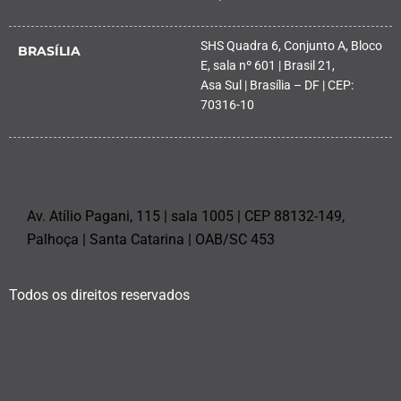
SHS Quadra 6, Conjunto A, Bloco
BRASÍLIA
E, sala nº 601 | Brasil 21,
Asa Sul | Brasília – DF | CEP:
70316-10
PALHOÇA
Av. Atílio Pagani, 115 | sala 1005 | CEP 88132-149,
Palhoça | Santa Catarina | OAB/SC 453
Todos os direitos reservados