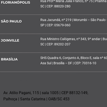
Rua Profª Maria Julia Franco, nº 75 | Prainha
FLORIANÓPOLIS
SC | CEP: 88020-280
Rua Jacundá, nº 219 | Morumbi – São Paulo 
SÃO PAULO
SP | CEP: 05679-060
Rua Ministro Calógeras, nº 343, 9º andar | Buc
JOINVILLE
SC | CEP: 89202-207
SHS Quadra 6, Conjunto A, Bloco E, sala nº 601
BRASÍLIA
Asa Sul | Brasília – DF | CEP: 70316-10
PALHOÇA
Av. Atílio Pagani, 115 | sala 1005 | CEP 88132-149,
Palhoça | Santa Catarina | OAB/SC 453