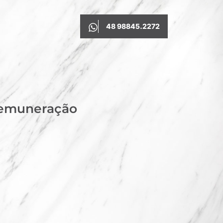
48 98845.2272
remuneração