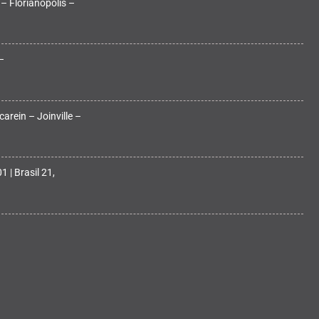
 – Florianópolis –
–
arein – Joinville –
 | Brasil 21,