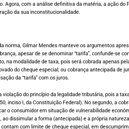
o. Agora, com a análise definitiva da matéria, a ação do
ração da sua inconstitucionalidade.
o da norma, Gilmar Mendes manteve os argumentos apres
brança, apesar de se denominar “tarifa”, confunde-se co
buto, na modalidade de taxa, pois será cobrada apenas pel
ovado do cheque especial; ou cobrança antecipada de jur
ação da “tarifa” com os juros.
 violação do princípio da legalidade tributária, pois a t
o 150, inciso I, da Constituição Federal). No segundo, a cob
ocar o consumidor em situação de vulnerabilidade econômi
), ao dissimular a forma (antecipada) e a própria naturez
que contam com limite de cheque especial, em descumpr