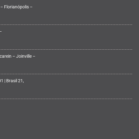
 – Florianópolis –
–
arein – Joinville –
 | Brasil 21,