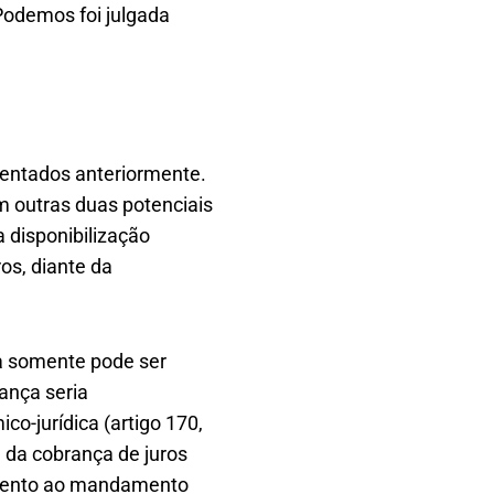
 Podemos foi julgada
entados anteriormente.
m outras duas potenciais
a disponibilização
os, diante da
axa somente pode ser
rança seria
co-jurídica (artigo 170,
a da cobrança de juros
imento ao mandamento