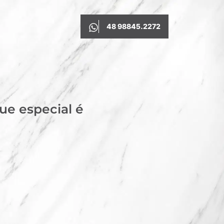
48 98845.2272
ue especial é