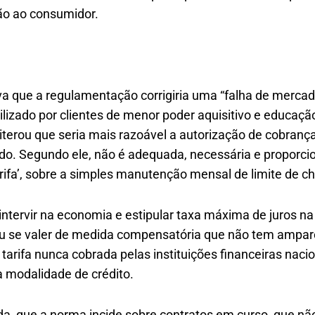
ção ao consumidor.
va que a regulamentação corrigiria uma “falha de mercad
ilizado por clientes de menor poder aquisitivo e educaçã
terou que seria mais razoável a autorização de cobrança
ado. Segundo ele, não é adequada, necessária e proporcion
tarifa’, sobre a simples manutenção mensal de limite de c
intervir na economia e estipular taxa máxima de juros n
ou se valer de medida compensatória que não tem ampa
o tarifa nunca cobrada pelas instituições financeiras nac
a modalidade de crédito.
nda, que a norma incide sobre contratos em curso, que n