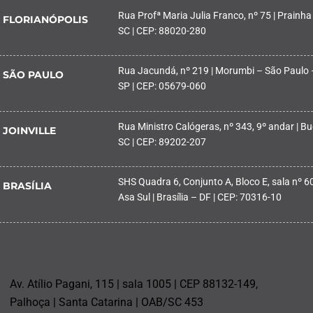
Rua Profª Maria Julia Franco, nº 75 | Prainha
FLORIANÓPOLIS
SC | CEP: 88020-280
Rua Jacundá, nº 219 | Morumbi – São Paulo 
SÃO PAULO
SP | CEP: 05679-060
Rua Ministro Calógeras, nº 343, 9º andar | Buc
JOINVILLE
SC | CEP: 89202-207
SHS Quadra 6, Conjunto A, Bloco E, sala nº 601
BRASÍLIA
Asa Sul | Brasília – DF | CEP: 70316-10
PALHOÇA
Av. Atílio Pagani, 115 | sala 1005 | CEP 88132-149,
Palhoça | Santa Catarina | OAB/SC 453