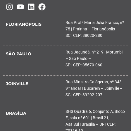
Rua Profª Maria Julia Franco, nº
FLORIANÓPOLIS
75 | Prainha – Florianópolis –
SC | CEP: 88020-280
Rua Jacundá, nº 219 | Morumbi
SÃO PAULO
– São Paulo –
SP | CEP: 05679-060
Rua Ministro Calógeras, nº 343,
JOINVILLE
9º andar | Bucarein – Joinville –
SC | CEP: 89202-207
SHS Quadra 6, Conjunto A, Bloco
BRASÍLIA
E, sala nº 601 | Brasil 21,
Asa Sul | Brasília – DF | CEP:
70316-10