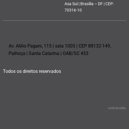
Asa Sul | Brasília – DF | CEP:
70316-10
PALHOÇA
Av. Atílio Pagani, 115 | sala 1005 | CEP 88132-149,
Palhoça | Santa Catarina | OAB/SC 453
Todos os direitos reservados
wid.studio