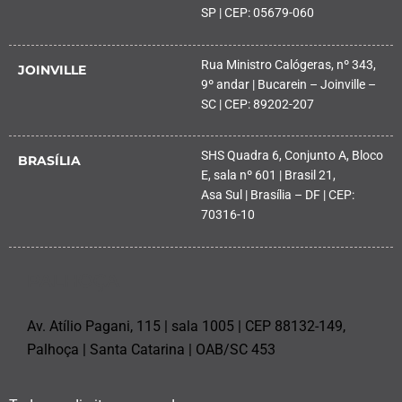
SP | CEP: 05679-060
Rua Ministro Calógeras, nº 343,
JOINVILLE
9º andar | Bucarein – Joinville –
SC | CEP: 89202-207
SHS Quadra 6, Conjunto A, Bloco
BRASÍLIA
E, sala nº 601 | Brasil 21,
Asa Sul | Brasília – DF | CEP:
70316-10
PALHOÇA
Av. Atílio Pagani, 115 | sala 1005 | CEP 88132-149,
Palhoça | Santa Catarina | OAB/SC 453