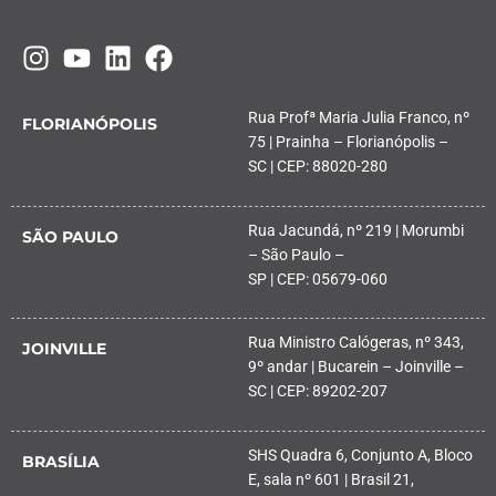
Rua Profª Maria Julia Franco, nº
FLORIANÓPOLIS
75 | Prainha – Florianópolis –
SC | CEP: 88020-280
Rua Jacundá, nº 219 | Morumbi
SÃO PAULO
– São Paulo –
SP | CEP: 05679-060
Rua Ministro Calógeras, nº 343,
JOINVILLE
9º andar | Bucarein – Joinville –
SC | CEP: 89202-207
SHS Quadra 6, Conjunto A, Bloco
BRASÍLIA
E, sala nº 601 | Brasil 21,