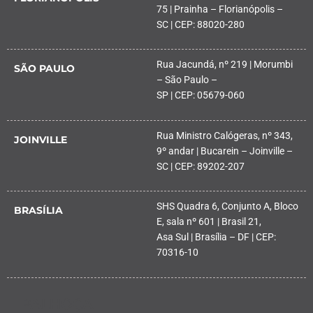
75 | Prainha – Florianópolis –
SC | CEP: 88020-280
Rua Jacundá, nº 219 | Morumbi
SÃO PAULO
– São Paulo –
SP | CEP: 05679-060
Rua Ministro Calógeras, nº 343,
JOINVILLE
9º andar | Bucarein – Joinville –
SC | CEP: 89202-207
SHS Quadra 6, Conjunto A, Bloco
BRASÍLIA
E, sala nº 601 | Brasil 21,
Asa Sul | Brasília – DF | CEP:
70316-10
PALHOÇA