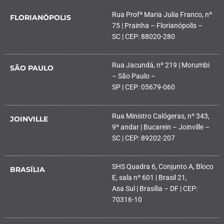
Rua Profª Maria Julia Franco, nº
FLORIANÓPOLIS
75 | Prainha – Florianópolis –
SC | CEP: 88020-280
Rua Jacundá, nº 219 | Morumbi
SÃO PAULO
– São Paulo –
SP | CEP: 05679-060
Rua Ministro Calógeras, nº 343,
JOINVILLE
9º andar | Bucarein – Joinville –
SC | CEP: 89202-207
SHS Quadra 6, Conjunto A, Bloco
BRASÍLIA
E, sala nº 601 | Brasil 21,
Asa Sul | Brasília – DF | CEP:
70316-10