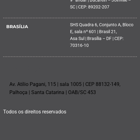
SC | CEP: 89202-207
SHS Quadra 6, Conjunto A, Bloco
BRASÍLIA
E, sala nº 601 | Brasil 21,
Asa Sul | Brasília – DF | CEP:
70316-10
PALHOÇA
Av. Atílio Pagani, 115 | sala 1005 | CEP 88132-149,
Palhoça | Santa Catarina | OAB/SC 453
Todos os direitos reservados