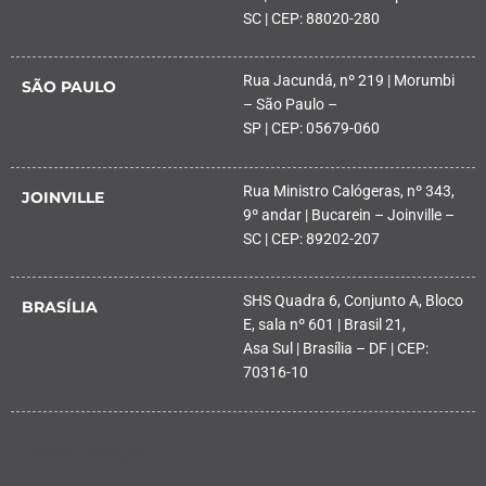
SC | CEP: 88020-280
Rua Jacundá, nº 219 | Morumbi
SÃO PAULO
– São Paulo –
SP | CEP: 05679-060
Rua Ministro Calógeras, nº 343,
JOINVILLE
9º andar | Bucarein – Joinville –
SC | CEP: 89202-207
SHS Quadra 6, Conjunto A, Bloco
BRASÍLIA
E, sala nº 601 | Brasil 21,
Asa Sul | Brasília – DF | CEP:
70316-10
PALHOÇA