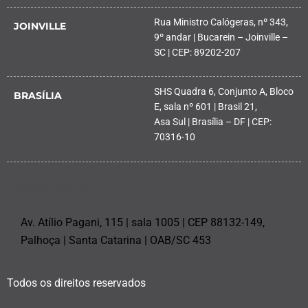
Rua Ministro Calógeras, nº 343,
JOINVILLE
9º andar | Bucarein – Joinville –
SC | CEP: 89202-207
SHS Quadra 6, Conjunto A, Bloco
BRASÍLIA
E, sala nº 601 | Brasil 21,
Asa Sul | Brasília – DF | CEP:
70316-10
PALHOÇA
Av. Atílio Pagani, 115 | sala 1005 | CEP 88132-149,
Palhoça | Santa Catarina | OAB/SC 453
Todos os direitos reservados