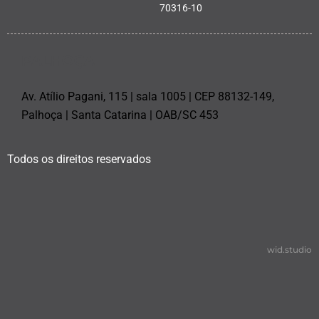
70316-10
PALHOÇA
Av. Atílio Pagani, 115 | sala 1005 | CEP 88132-149,
Palhoça | Santa Catarina | OAB/SC 453
Todos os direitos reservados
wid.studio