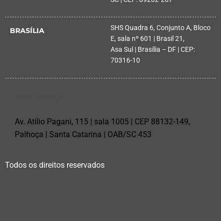
SHS Quadra 6, Conjunto A, Bloco
BRASÍLIA
E, sala nº 601 | Brasil 21,
Asa Sul | Brasília – DF | CEP:
70316-10
PALHOÇA
Av. Atílio Pagani, 115 | sala 1005 | CEP 88132-149,
Palhoça | Santa Catarina | OAB/SC 453
Todos os direitos reservados