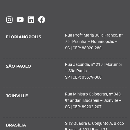
Rua Profª Maria Julia Franco, nº
FLORIANÓPOLIS
75 | Prainha – Florianópolis –
SC | CEP: 88020-280
Rua Jacundá, nº 219 | Morumbi
SÃO PAULO
– São Paulo –
SP | CEP: 05679-060
Rua Ministro Calógeras, nº 343,
JOINVILLE
9º andar | Bucarein – Joinville –
SC | CEP: 89202-207
SHS Quadra 6, Conjunto A, Bloco
BRASÍLIA
E, sala nº 601 | Brasil 21,