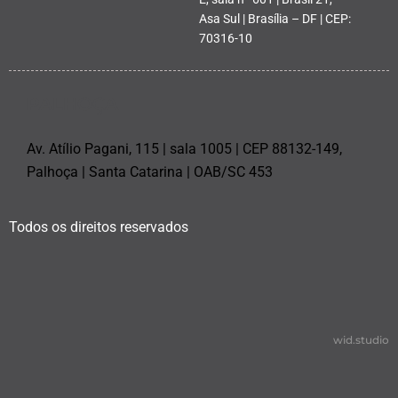
Asa Sul | Brasília – DF | CEP:
70316-10
PALHOÇA
Av. Atílio Pagani, 115 | sala 1005 | CEP 88132-149,
Palhoça | Santa Catarina | OAB/SC 453
Todos os direitos reservados
wid.studio