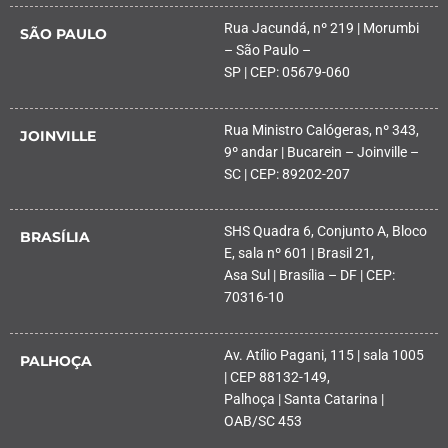
Rua Jacundá, nº 219 | Morumbi
SÃO PAULO
– São Paulo –
SP | CEP: 05679-060
Rua Ministro Calógeras, nº 343,
JOINVILLE
9º andar | Bucarein – Joinville –
SC | CEP: 89202-207
SHS Quadra 6, Conjunto A, Bloco
BRASÍLIA
E, sala nº 601 | Brasil 21,
Asa Sul | Brasília – DF | CEP:
70316-10
Av. Atílio Pagani, 115 | sala 1005
PALHOÇA
| CEP 88132-149,
Palhoça | Santa Catarina |
OAB/SC 453