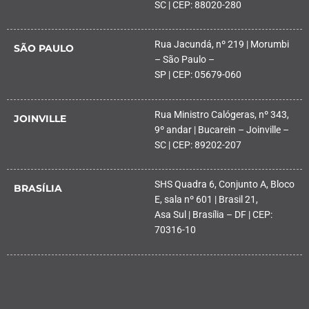
SC | CEP: 88020-280
Rua Jacundá, nº 219 | Morumbi
SÃO PAULO
– São Paulo –
SP | CEP: 05679-060
Rua Ministro Calógeras, nº 343,
JOINVILLE
9º andar | Bucarein – Joinville –
SC | CEP: 89202-207
SHS Quadra 6, Conjunto A, Bloco
BRASÍLIA
E, sala nº 601 | Brasil 21,
Asa Sul | Brasília – DF | CEP:
70316-10
PALHOÇA