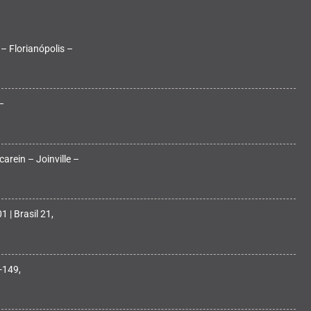
 – Florianópolis –
–
arein – Joinville –
 | Brasil 21,
-149,