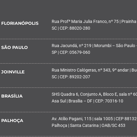
Rua Profª Maria Julia Franco, nº 75 | Prainha
FLORIANÓPOLIS
SC | CEP: 88020-280
Rua Jacundá, nº 219 | Morumbi – São Paulo 
SÃO PAULO
SP | CEP: 05679-060
Rua Ministro Calógeras, nº 343, 9º andar | Buc
JOINVILLE
SC | CEP: 89202-207
SHS Quadra 6, Conjunto A, Bloco E, sala nº 601
BRASÍLIA
Asa Sul | Brasília – DF | CEP: 70316-10
Av. Atílio Pagani, 115 | sala 1005 | CEP 88132
PALHOÇA
Palhoça | Santa Catarina | OAB/SC 453