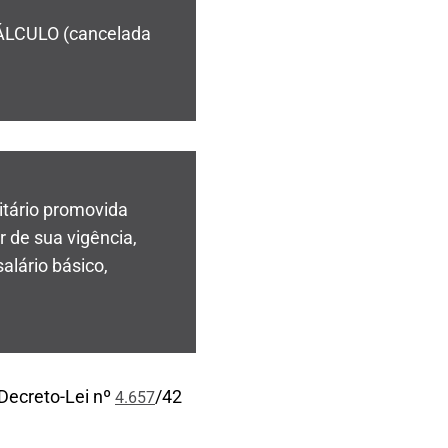
ÁLCULO (cancelada
citário promovida
r de sua vigência,
alário básico,
 Decreto-Lei nº
/42
4.657