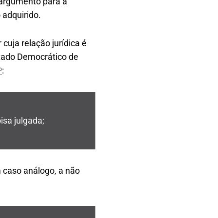
 argumento para a
 adquirido.
 cuja relação jurídica é
stado Democrático de
:
º
oisa julgada;
 caso análogo, a não