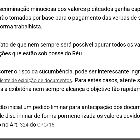
scriminação minuciosa dos valores pleiteados ganha esp
erão tomados por base para o pagamento das verbas de 
forma trabalhista.
fato de que nem sempre será possível apurar todos os va
ções que estão sob posse do Réu.
correr o risco da sucumbência, pode ser interessante in
. Para estes casos, atente
dente de exibição de documentos
is a exibitória nem sempre alcança o objetivo tão rapida
ição inicial um pedido liminar para antecipação dos docu
de discriminar de forma pormenorizada os valores devid
 no Art.
do
:
324
CPC/15