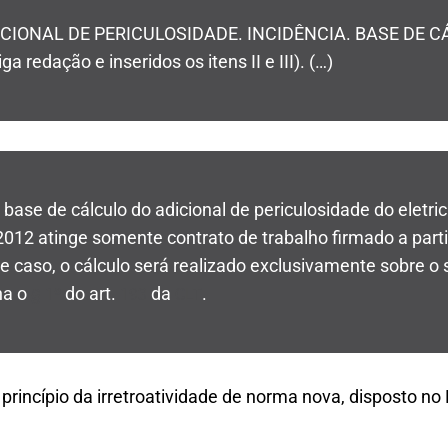
ICIONAL DE PERICULOSIDADE. INCIDÊNCIA. BASE DE C
iga redação e inseridos os itens II e III). (…)
a base de cálculo do adicional de periculosidade do eletri
2012 atinge somente contrato de trabalho firmado a parti
 caso, o cálculo será realizado exclusivamente sobre o s
na o
do art.
da
.
§ 1º
193
CLT
 princípio da irretroatividade de norma nova, disposto no