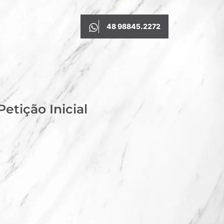
48 98845.2272
etição Inicial