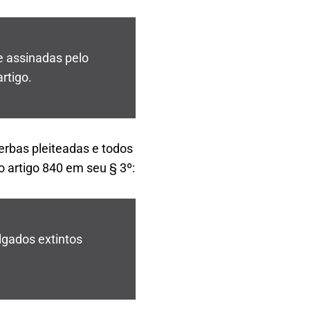
e assinadas pelo
rtigo.
erbas pleiteadas e todos
o artigo 840 em seu § 3º:
lgados extintos