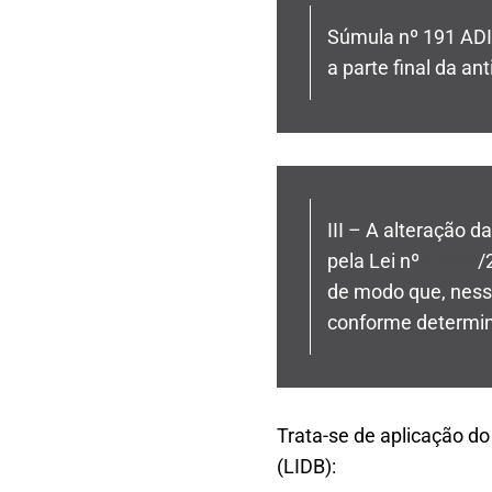
Súmula nº 191 AD
a parte final da ant
III – A alteração d
pela Lei nº
/
12.740
de modo que, nesse
conforme determi
Trata-se de aplicação do
(LIDB):