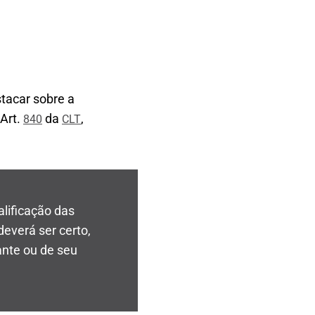
stacar sobre a
 Art.
da
,
840
CLT
alificação das
deverá ser certo,
ante ou de seu