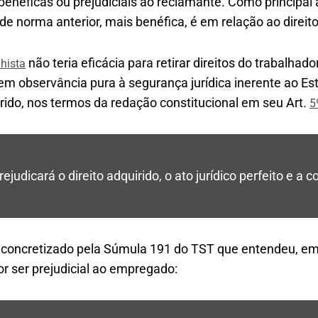
benéficas ou prejudiciais ao reclamante. Como principal
e norma anterior, mais benéfica, é em relação ao direito
não teria eficácia para retirar direitos do trabalhador
hista
 em observância pura à segurança jurídica inerente ao E
uirido, nos termos da redação constitucional em seu Art.
5
ejudicará o direito adquirido, o ato jurídico perfeito e a c
i concretizado pela Súmula 191 do TST que entendeu, em
or ser prejudicial ao empregado: